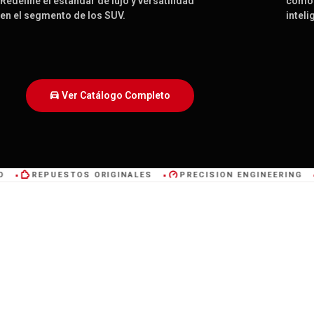
Redefine el estándar de lujo y versatilidad
como 
en el segmento de los SUV.
inteli
Ver Catálogo Completo
REPUESTOS ORIGINALES
PRECISION ENGINEERING
■
■
■