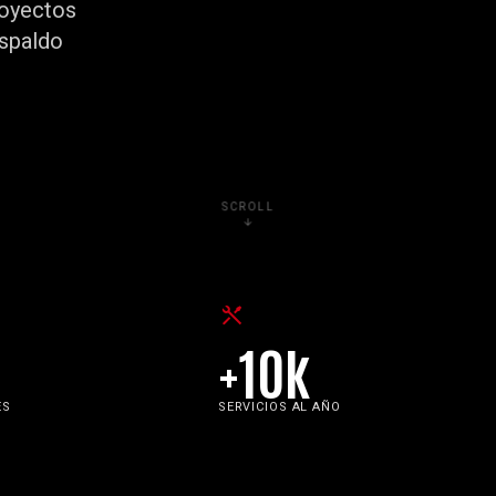
royectos
espaldo
SCROLL
+10k
ES
SERVICIOS AL AÑO