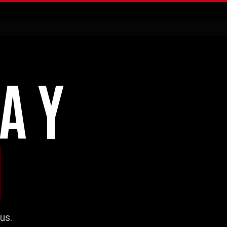
A Y
N
us.