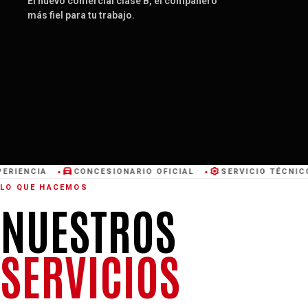
El nuevo comercial clase B, el compañero
más fiel para tu trabajo.
IENCIA
CONCESIONARIO OFICIAL
SERVICIO TÉCNICO
■
■
LO QUE HACEMOS
NUESTROS
SERVICIOS