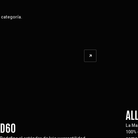
 categoría.
AL
D60
La Ma
100% 