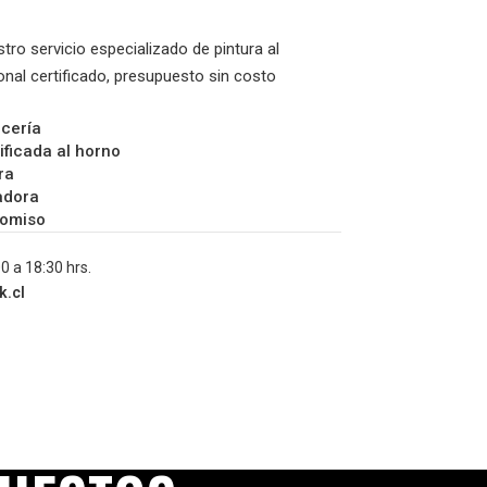
o servicio especializado de pintura al
onal certificado, presupuesto sin costo
ocería
ificada al horno
ra
adora
romiso
0 a 18:30 hrs.
k.cl